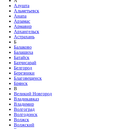
А
Алушта
Альметьевск
Анапа
Арзамас
Армавир
Архангельск
Астрахань
Б
Балаково
Балашиха
Батайск
Бахчисарай
Белгород
Березники
Благовещенск
Брянск
В
Великий Новгород
Владикавказ
Владимир
Волгоград
Волгодонск
Волжск
Волжский