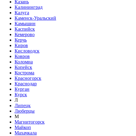
Казань
Калининград
Калуга
Каменск-Уральский
Камышин
Каспийск
Кемерово
Керчь
Киров
Кисловодск
Ковров
Коломна
Копейск
Кострома
Красногорск
Краснодар
Курган
Курск
Л
Липецк
Люберцы
М
Магнитогорск
Майкоп
Махачкала