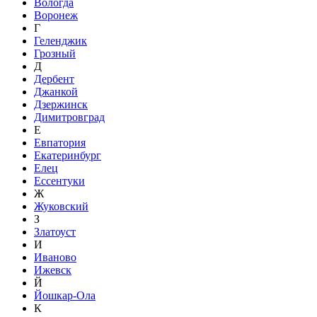
Вологда
Воронеж
Г
Геленджик
Грозный
Д
Дербент
Джанкой
Дзержинск
Димитровград
Е
Евпатория
Екатеринбург
Елец
Ессентуки
Ж
Жуковский
З
Златоуст
И
Иваново
Ижевск
Й
Йошкар-Ола
К