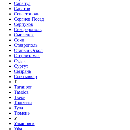
Сарапул
Саратов
Севастополь
Сергиев Посад
Серпухов
Симферополь
Смоленск
Сочи
Ставрополь
Старый Оскол
Стерлитамак
Судак
Сургут
Сызрань
Сыктывкар
Т
Таганрог
Тамбов
Тверь
Тольятти
Тула
Тюмень
У
Ульяновск
Уфа