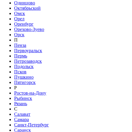
Одинцово
Октябрьский
Омск
Орел
Оренбург
Орехово-Зуево
Орск
П
Пенза
Первоуральск
Пермь
Петрозаводск
Подольск
Псков
Пушкино
Пятигорск
Р
Ростов-на-Дону
Рыбинск
Рязань
С
Салават
Самара
Санкт-Петербург
Саранск