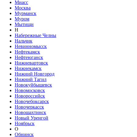
Миасс
Москва
Мурманск
Муром
Мытищи
Н
Набережные Челны
Нальчик
Невинномысск
Нефтекамск
Нефтеюганск
Нижневартовск
Нижнекамск
Нижний Новгород
Нижний Тагил
Новокуйбышевск
Новомосковск
Новороссийск
Новочебоксарск
Новочеркасск
Новошахтинск
Новый Уренгой
Ноябрьск
О
Обнинск