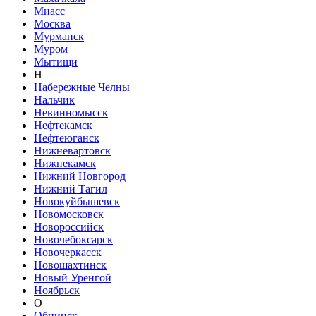
Миасс
Москва
Мурманск
Муром
Мытищи
Н
Набережные Челны
Нальчик
Невинномысск
Нефтекамск
Нефтеюганск
Нижневартовск
Нижнекамск
Нижний Новгород
Нижний Тагил
Новокуйбышевск
Новомосковск
Новороссийск
Новочебоксарск
Новочеркасск
Новошахтинск
Новый Уренгой
Ноябрьск
О
Обнинск