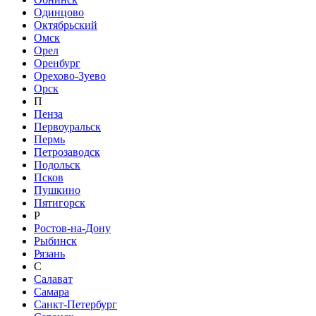
Одинцово
Октябрьский
Омск
Орел
Оренбург
Орехово-Зуево
Орск
П
Пенза
Первоуральск
Пермь
Петрозаводск
Подольск
Псков
Пушкино
Пятигорск
Р
Ростов-на-Дону
Рыбинск
Рязань
С
Салават
Самара
Санкт-Петербург