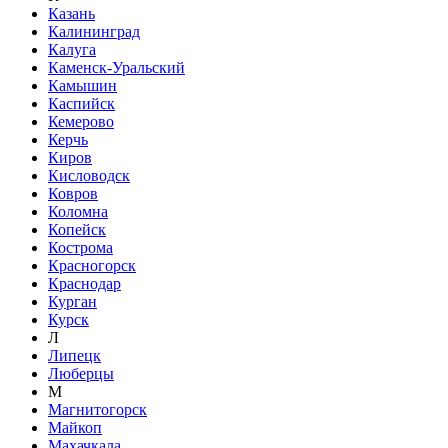
Казань
Калининград
Калуга
Каменск-Уральский
Камышин
Каспийск
Кемерово
Керчь
Киров
Кисловодск
Ковров
Коломна
Копейск
Кострома
Красногорск
Краснодар
Курган
Курск
Л
Липецк
Люберцы
М
Магнитогорск
Майкоп
Махачкала