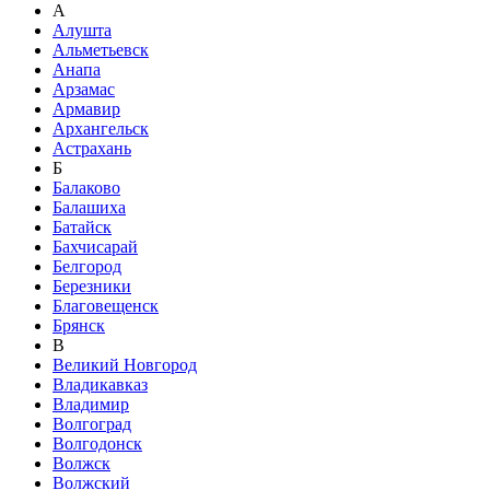
А
Алушта
Альметьевск
Анапа
Арзамас
Армавир
Архангельск
Астрахань
Б
Балаково
Балашиха
Батайск
Бахчисарай
Белгород
Березники
Благовещенск
Брянск
В
Великий Новгород
Владикавказ
Владимир
Волгоград
Волгодонск
Волжск
Волжский