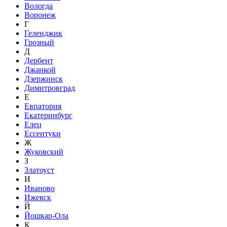
Вологда
Воронеж
Г
Геленджик
Грозный
Д
Дербент
Джанкой
Дзержинск
Димитровград
Е
Евпатория
Екатеринбург
Елец
Ессентуки
Ж
Жуковский
З
Златоуст
И
Иваново
Ижевск
Й
Йошкар-Ола
К