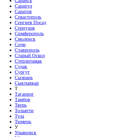
Саранск
Сарапул
Саратов
Севастополь
Сергиев Посад
Серпухов
Симферополь
Смоленск
Сочи
Ставрополь
Старый Оскол
Стерлитамак
Судак
Сургут
Сызрань
Сыктывкар
Т
Таганрог
Тамбов
Тверь
Тольятти
Тула
Тюмень
У
Ульяновск