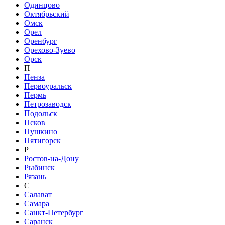
Одинцово
Октябрьский
Омск
Орел
Оренбург
Орехово-Зуево
Орск
П
Пенза
Первоуральск
Пермь
Петрозаводск
Подольск
Псков
Пушкино
Пятигорск
Р
Ростов-на-Дону
Рыбинск
Рязань
С
Салават
Самара
Санкт-Петербург
Саранск