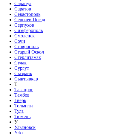
Сарапул
Саратов
Севастополь
Сергиев Посад
Серпухов
Симферополь
Смоленск
Сочи
Ставрополь
Старый Оскол
Стерлитамак
Судак
Сургут
Сызрань
Сыктывкар
Т
Таганрог
Тамбов
Тверь
Тольятти
Тула
Тюмень
У
Ульяновск
Уфа