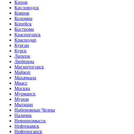
Киров
Кисловодск
Ковров
Коломна
Копейск
Кострома
Красногорск
Краснодар
Курган
Курск
Липецк
Люберцы
Магнитогорск
Майкоп
Махачкала
Миасс
Москва
Мурманск
Муром
Мытищи
Набережные Челны
Нальчик
Невинномысск
Нефтекамск
Нефтеюганск