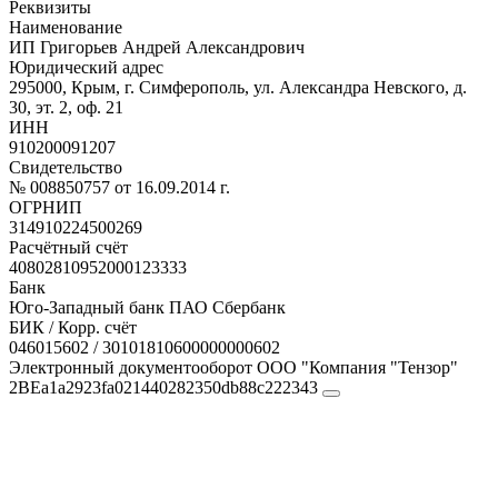
Реквизиты
Наименование
ИП Григорьев Андрей Александрович
Юридический адрес
295000, Крым, г. Симферополь, ул. Александра Невского, д.
30, эт. 2, оф. 21
ИНН
910200091207
Свидетельство
№ 008850757 от 16.09.2014 г.
ОГРНИП
314910224500269
Расчётный счёт
40802810952000123333
Банк
Юго-Западный банк ПАО Сбербанк
БИК / Корр. счёт
046015602 / 30101810600000000602
Электронный документооборот ООО "Компания "Тензор"
2BEa1a2923fa021440282350db88c222343