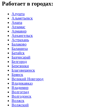
Работает в городах:
Алушта
Альметьевск
Анапа
Арзамас
Армавир
Архангельск
Астрахань
Балаково
Балашиха
Батайск
Бахчисарай
Белгород
Березники
Благовещенск
Брянск
Великий Новгород
Владикавказ
Владимир
Волгоград
Волгодонск
Волжск
Волжский