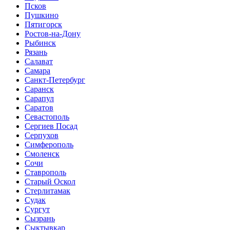
Псков
Пушкино
Пятигорск
Ростов-на-Дону
Рыбинск
Рязань
Салават
Самара
Санкт-Петербург
Саранск
Сарапул
Саратов
Севастополь
Сергиев Посад
Серпухов
Симферополь
Смоленск
Сочи
Ставрополь
Старый Оскол
Стерлитамак
Судак
Сургут
Сызрань
Сыктывкар