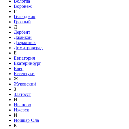
Вологда
Воронеж
Г
Геленджик
Грозный
Д
Дербент
Джанкой
Дзержинск
Димитровград
Е
Евпатория
Екатеринбург
Елец
Ессентуки
Ж
Жуковский
З
Златоуст
И
Иваново
Ижевск
Й
Йошкар-Ола
К