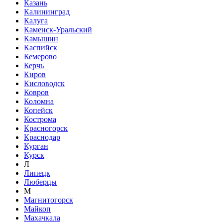
Казань
Калининград
Калуга
Каменск-Уральский
Камышин
Каспийск
Кемерово
Керчь
Киров
Кисловодск
Ковров
Коломна
Копейск
Кострома
Красногорск
Краснодар
Курган
Курск
Л
Липецк
Люберцы
М
Магнитогорск
Майкоп
Махачкала