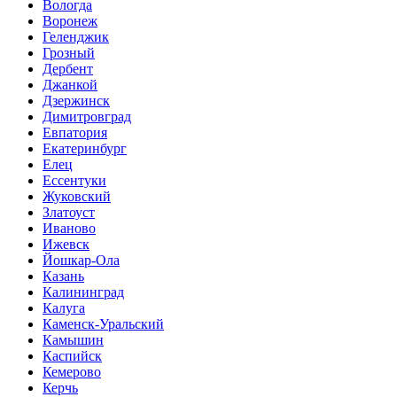
Вологда
Воронеж
Геленджик
Грозный
Дербент
Джанкой
Дзержинск
Димитровград
Евпатория
Екатеринбург
Елец
Ессентуки
Жуковский
Златоуст
Иваново
Ижевск
Йошкар-Ола
Казань
Калининград
Калуга
Каменск-Уральский
Камышин
Каспийск
Кемерово
Керчь