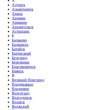
А
Алушта
Альметьевск
Анапа
Арзамас
Армавир
Архангельск
Астрахань
Б
Балаково
Балашиха
Батайск
Бахчисарай
Белгород
Березники
Благовещенск
Брянск
В
Великий Новгород
Владикавказ
Владимир
Волгоград
Волгодонск
Волжск
Волжский