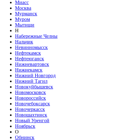
Миасс
Москва
Мурманск
Муром
Мытищи
Н
Набережные Челны
Нальчик
Невинномысск
Нефтекамск
Нефтеюганск
Нижневартовск
Нижнекамск
Нижний Новгород
Нижний Тагил
Новокуйбышевск
Новомосковск
Новороссийск
Новочебоксарск
Новочеркасск
Новошахтинск
Новый Уренгой
Ноябрьск
О
Обнинск