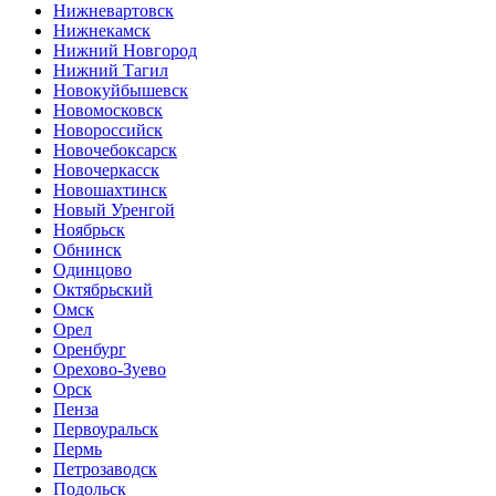
Нижневартовск
Нижнекамск
Нижний Новгород
Нижний Тагил
Новокуйбышевск
Новомосковск
Новороссийск
Новочебоксарск
Новочеркасск
Новошахтинск
Новый Уренгой
Ноябрьск
Обнинск
Одинцово
Октябрьский
Омск
Орел
Оренбург
Орехово-Зуево
Орск
Пенза
Первоуральск
Пермь
Петрозаводск
Подольск