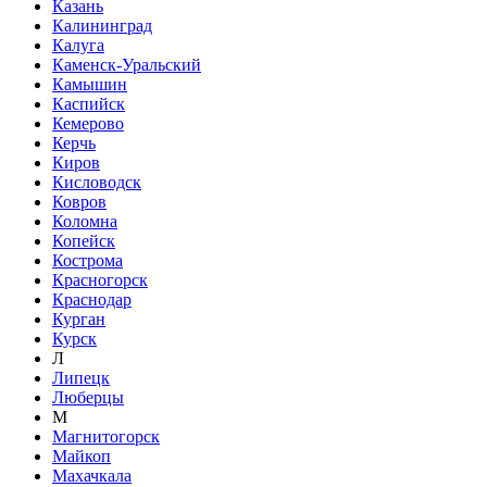
Казань
Калининград
Калуга
Каменск-Уральский
Камышин
Каспийск
Кемерово
Керчь
Киров
Кисловодск
Ковров
Коломна
Копейск
Кострома
Красногорск
Краснодар
Курган
Курск
Л
Липецк
Люберцы
М
Магнитогорск
Майкоп
Махачкала