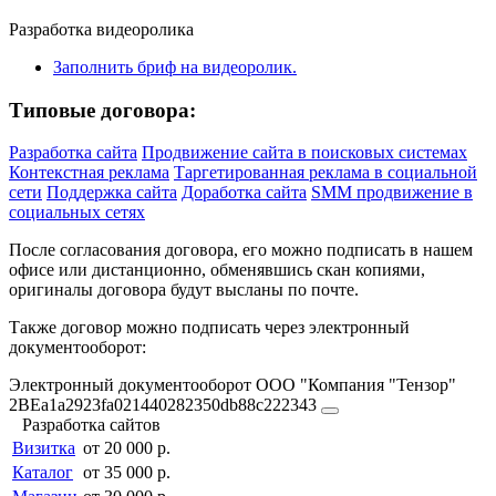
Разработка видеоролика
Заполнить бриф на видеоролик.
Типовые договора:
Разработка сайта
Продвижение сайта в поисковых системах
Контекстная реклама
Таргетированная реклама в социальной
сети
Поддержка сайта
Доработка сайта
SMM продвижение в
социальных сетях
После согласования договора, его можно подписать в нашем
офисе или дистанционно, обменявшись скан копиями,
оригиналы договора будут высланы по почте.
Также договор можно подписать через электронный
документооборот:
Электронный документооборот ООО "Компания "Тензор"
2BEa1a2923fa021440282350db88c222343
Разработка сайтов
Визитка
от 20 000 р.
Каталог
от 35 000 р.