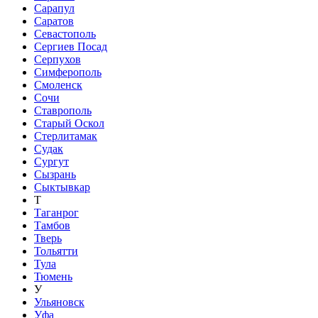
Сарапул
Саратов
Севастополь
Сергиев Посад
Серпухов
Симферополь
Смоленск
Сочи
Ставрополь
Старый Оскол
Стерлитамак
Судак
Сургут
Сызрань
Сыктывкар
Т
Таганрог
Тамбов
Тверь
Тольятти
Тула
Тюмень
У
Ульяновск
Уфа