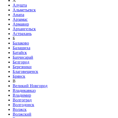
А
Алушта
Альметьевск
Анапа
Арзамас
Армавир
Архангельск
Астрахань
Б
Балаково
Балашиха
Батайск
Бахчисарай
Белгород
Березники
Благовещенск
Брянск
В
Великий Новгород
Владикавказ
Владимир
Волгоград
Волгодонск
Волжск
Волжский