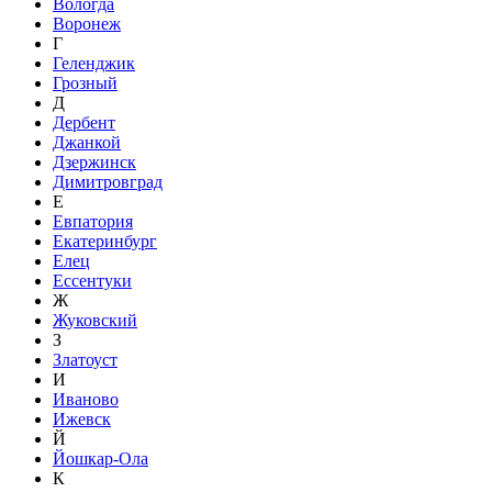
Вологда
Воронеж
Г
Геленджик
Грозный
Д
Дербент
Джанкой
Дзержинск
Димитровград
Е
Евпатория
Екатеринбург
Елец
Ессентуки
Ж
Жуковский
З
Златоуст
И
Иваново
Ижевск
Й
Йошкар-Ола
К