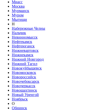
Миасс
Москва
Мурманск
Муром
Мытищи
Н
Набережные Челны
Нальчик
Невинномысск
Нефтекамск
Нефтеюганск
Нижневартовск
Нижнекамск
Нижний Новгород
Нижний Тагил
Новокуйбышевск
Новомосковск
Новороссийск
Новочебоксарск
Новочеркасск
Новошахтинск
Новый Уренгой
Ноябрьск
О
Обнинск