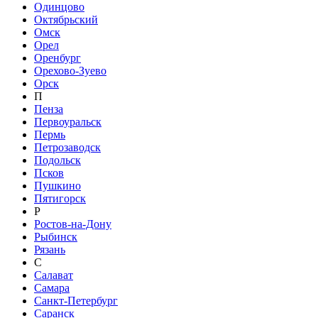
Одинцово
Октябрьский
Омск
Орел
Оренбург
Орехово-Зуево
Орск
П
Пенза
Первоуральск
Пермь
Петрозаводск
Подольск
Псков
Пушкино
Пятигорск
Р
Ростов-на-Дону
Рыбинск
Рязань
С
Салават
Самара
Санкт-Петербург
Саранск